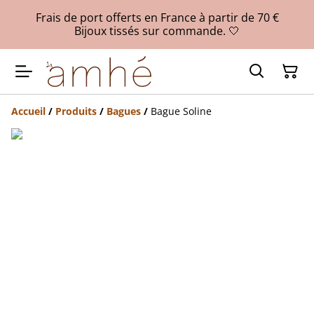
Frais de port offerts en France à partir de 70 €
Bijoux tissés sur commande. 🤍
Accueil
/
Produits
/
Bagues
/
Bague Soline