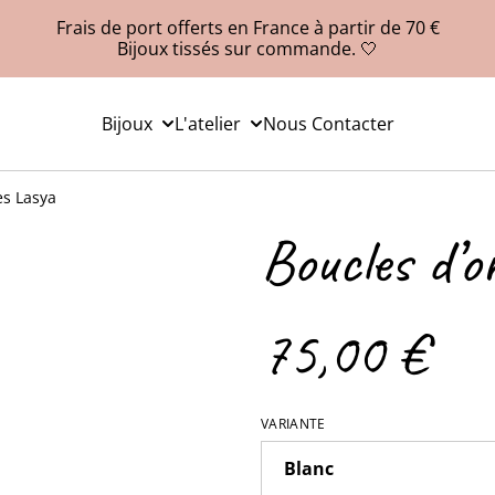
Frais de port offerts en France à partir de 70 €
Bijoux tissés sur commande. 🤍
Bijoux
L'atelier
Nous Contacter
es Lasya
Boucles d’or
75,00 €
VARIANTE