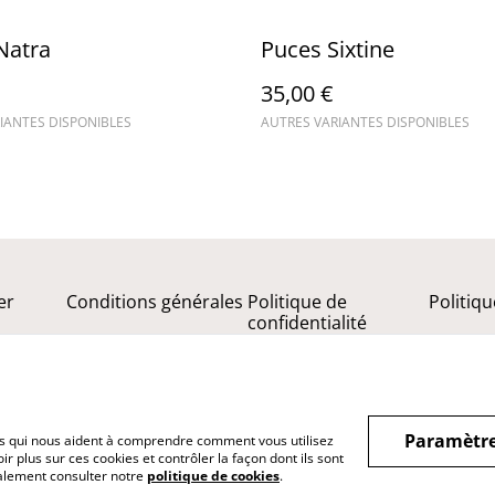
 Natra
Puces Sixtine
35,00 €
IANTES DISPONIBLES
AUTRES VARIANTES DISPONIBLES
er
Conditions générales
Politique de
Politiq
confidentialité
Paramètre
hiers qui nous aident à comprendre comment vous utilisez
r plus sur ces cookies et contrôler la façon dont ils sont
galement consulter notre
politique de cookies
.